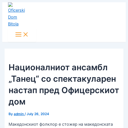
Main
Skip
Post
Menu
to
navigation
content
Националниот ансамбл
„Танец“ со спектакуларен
настап пред Офицерскиот
дом
By
admin
/
July 26, 2024
Македонскиот фолклор е стожер на македонската