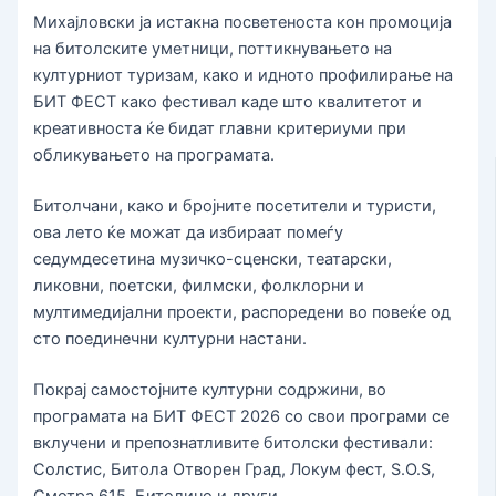
Михајловски ја истакна посветеноста кон промоција
на битолските уметници, поттикнувањето на
културниот туризам, како и идното профилирање на
БИТ ФЕСТ како фестивал каде што квалитетот и
креативноста ќе бидат главни критериуми при
обликувањето на програмата.
Битолчани, како и бројните посетители и туристи,
ова лето ќе можат да избираат помеѓу
седумдесетина музичко-сценски, театарски,
ликовни, поетски, филмски, фолклорни и
мултимедијални проекти, распоредени во повеќе од
сто поединечни културни настани.
Покрај самостојните културни содржини, во
програмата на БИТ ФЕСТ 2026 со свои програми се
вклучени и препознатливите битолски фестивали:
Солстис, Битола Отворен Град, Локум фест, S.O.S,
Смотра 615, Битолино и други.