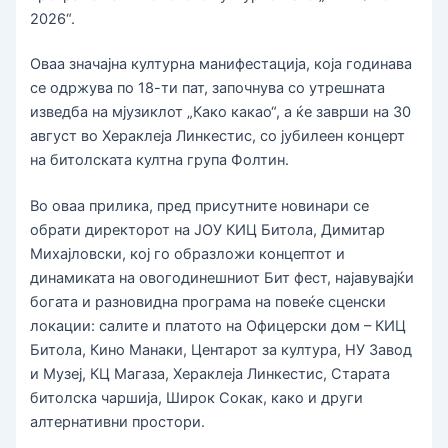
2026“.
Оваа значајна културна манифестација, која годинава
се одржува по 18-ти пат, започнува со утрешната
изведба на мјузиклот „Како какао“, а ќе заврши на 30
август во Хераклеја Линкестис, со јубилеен концерт
на битолската култна група Фолтин.
Во оваа прилика, пред присутните новинари се
обрати директорот на ЈОУ КИЦ Битола, Димитар
Михајловски, кој го образложи концептот и
динамиката на овогодинешниот Бит фест, најавувајќи
богата и разновидна програма на повеќе сценски
локации: салите и платото на Офицерски дом – КИЦ
Битола, Кино Манаки, Центарот за култура, НУ Завод
и Музеј, КЦ Магаза, Хераклеја Линкестис, Старата
битолска чаршија, Широк Сокак, како и други
алтернативни простори.