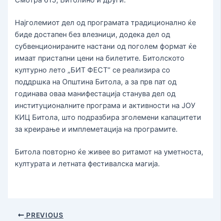
Најголемиот дел од програмата традиционално ќе
биде достапен без влезници, додека дел од
субвенционираните настани од поголем формат ќе
имаат пристапни цени на билетите. Битолското
културно лето „БИТ ФЕСТ“ се реализира со
поддршка на Општина Битола, а за прв пат од
годинава оваа манифестација станува дел од
институционалните програма и активности на ЈОУ
КИЦ Битола, што подразбира зголемени капацитети
за креирање и имплеметација на програмите.
Битола повторно ќе живее во ритамот на уметноста,
културата и летната фестивалска магија.
PREVIOUS