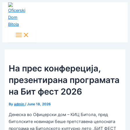
Main
Skip
Post
Menu
to
navigation
content
На прес конфереција,
презентирана програмата
на Бит фест 2026
By
admin
/
June 18, 2026
Денеска во Офицерски дом – КИЦ Битола, пред
битолските новинари беше претставена целосната
програма на Битолското културно лето „БИТ ФЕСТ