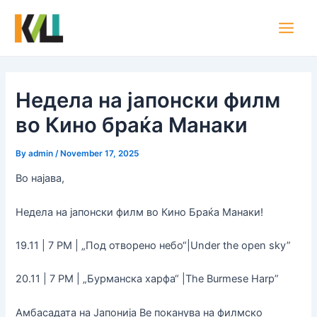
Skip
Post
Main
to
navigation
Men
content
Недела на јапонски филм
во Кино браќа Манаки
By
admin
/
November 17, 2025
Во најава,
Недела на јапонски филм во Кино Браќа Манаки!
19.11 | 7 PM | „Под отворено небо“|Under the open sky”
20.11 | 7 PM | „Бурманска харфа“ |The Burmese Harp”
Амбасадата на Јапонија Ве поканува на филмско