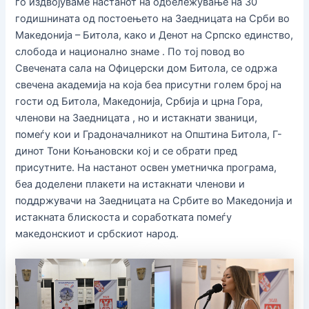
го издвојуваме настанот на одбележување на 30
годишнината од постоењето на Заедницата на Срби во
Македонија – Битола, како и Денот на Српско единство,
слобода и национално знаме . По тој повод во
Свечената сала на Офицерски дом Битола, се одржа
свечена академија на која беа присутни голем број на
гости од Битола, Македонија, Србија и црна Гора,
членови на Заедницата , но и истакнати званици,
помеѓу кои и Градоначалникот на Општина Битола, Г-
динот Тони Коњановски кој и се обрати пред
присутните. На настанот освен уметничка програма,
беа доделени плакети на истакнати членови и
поддржувачи на Заедницата на Србите во Македонија и
истакната блискоста и соработката помеѓу
македонскиот и србскиот народ.