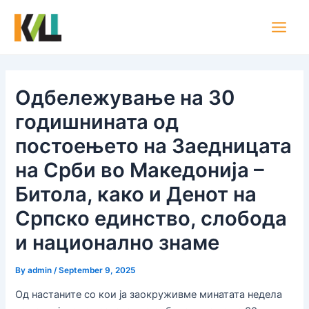
Skip
Post
Main
to
navigation
Men
content
Одбележување на 30
годишнината од
постоењето на Заедницата
на Срби во Македонија –
Битола, како и Денот на
Српско единство, слобода
и национално знаме
By
admin
/
September 9, 2025
Од настаните со кои ја заокруживме минатата недела