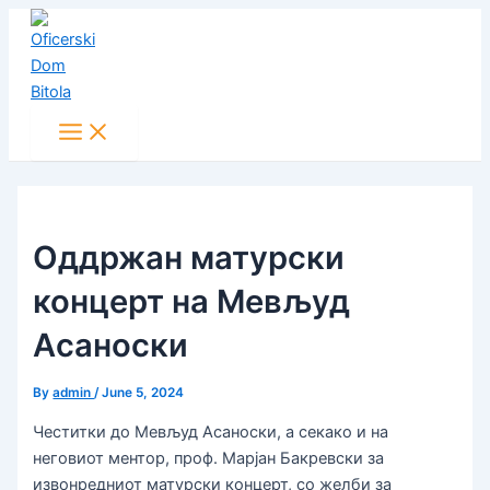
Main
Skip
Post
Menu
to
navigation
content
Оддржан матурски
концерт на Мевљуд
Асаноски
By
admin
/
June 5, 2024
Честитки до Мевљуд Асаноски, а секако и на
неговиот ментор, проф. Марјан Бакревски за
извонредниот матурски концерт, со желби за