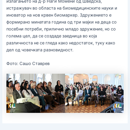
излагањето на д-р Наги Момени од Шведска,
истражувач во областа на биомедицинските науки и
иноватор на нов крвен биомаркер. Здружението е
формирано минатата година од три мајки на деца со
посебни потреби, прилично младо здружение, но со
голема цел, да се создаде заедница во која
различноста не се гледа како недостаток, туку како
дел од човечката разновидност.
Фото: Сашо Ставрев