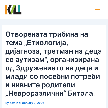
Skip
Post
Main
to
navigation
Men
content
Отворената трибина на
тема „Етиологија,
дијагноза, третман на деца
со аутизам“, организирана
од Здружението на деца и
млади со посебни потреби
и нивните родители
„Невроразлични“ Битола.
By
admin
/
February 2, 2026