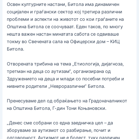
Освен културните настани, Битола има динамичен
социјален и граѓански сектор кој третира различни
проблеми и аспекти на животот со кои граѓаните на
Општина Битола се соочуваат. Еден таков, по многу
нешта важен настан минатата сабота се одвиваше
токму во Свечената сала на Офицерски дом – КИЦ
Битола.
Отворената трибина на тема „Етиологија, дијагноза,
третман на деца со аутизам“, организирана од
Здружението на деца и млади со посебни потреби и
нивните родители „Невроразлични“ Битола.
Пренесуваме дел од обраќањето на Градоначалникот
на Општина Битола, Г-дин Тони Коњановски.
„Денес сме собрани со една заедничка цел – да
зборуваме за аутизмот со разбирање, почит и
одговорност. Аутизмот не е болест, туку различен