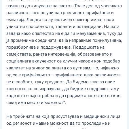
начин на доживување на светот. Тоа е дел од човечката
различност што не учи на трпеливост, прифаќање и
емпатија. Лицата со аутистичен спектар имаат свои
уникатни способности, таленти и потенцијали. Нашата
задача како општество не е да ги менуваме нив, туку да
ја промениме средината, да ја направиме поинклузивна,
поразбирлива и поддржувачка. Поддршката на
семејствата, раната интервенција, образованието и
социјалната вклученост се клучни чекори кон подобар
квалитет на живот за лицата со аутизам. Но, најважно
од се е прифаќањето – прифаќањето дека различноста
не е слабост, туку вредност. Да бидеме глас за оние
кои потешко се изразуваат, да бидеме поддршка таму
каде што е најпотребна и да градиме општество во кое
секој има место и можност“.
На трибината на која присуствуваа и медицински лица
од регионот имавме можност да го проследиме и