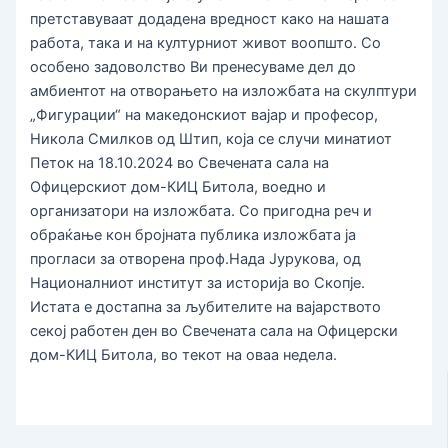
претставуваат додадена вредност како на нашата
работа, така и на културниот живот воопшто. Со
особено задоволство Ви пренесуваме дел до
амбиентот на отворањето на изложбата на скулптури
„Фигурации“ на македонскиот вајар и професор,
Никола Смилков од Штип, која се случи минатиот
Петок на 18.10.2024 во Свечената сала на
Офицерскиот дом-КИЦ Битола, воедно и
организатори на изложбата. Со пригодна реч и
обраќање кон бројната публика изложбата ја
прогласи за отворена проф.Нада Јурукова, од
Националниот институт за историја во Скопје.
Истата е достапна за љубителите на вајарството
секој работен ден во Свечената сала на Офицерски
дом-КИЦ Битола, во текот на оваа недела.