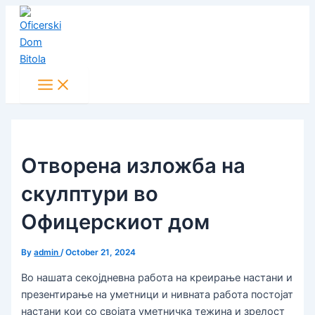
Main
Skip
Post
Menu
to
navigation
content
Отворена изложба на
скулптури во
Офицерскиот дом
By
admin
/
October 21, 2024
Во нашата секојдневна работа на креирање настани и
презентирање на уметници и нивната работа постојат
настани кои со својата уметничка тежина и зрелост