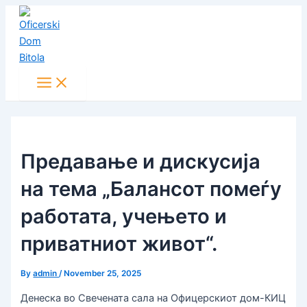
Main
Skip
Post
Menu
to
navigation
content
Предавање и дискусија
на тема „Балансот помеѓу
работата, учењето и
приватниот живот“.
By
admin
/
November 25, 2025
Денеска во Свечената сала на Офицерскиот дом-КИЦ