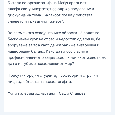
Битола во организација на Меѓународниот
славјански универзитет се одржа предавање и
дискусија на тема „Балансот помеѓу работата,
учењето и приватниот живот“.
Во време кога секојдневните обврски нè водат во
бесконечен круг на стрес и недостиг од време, ќе
зборуваме за тоа како да изградиме внатрешен и
надворешен баланс. Како да го усогласиме
професионалниот, академскиот и личниот живот без
да го изгубиме психолошкиот мир?
Присутни бројни студенти, професори и стручни
лица од областа на психологијата.
Фото галерија од настанот, Сашо Ставрев.