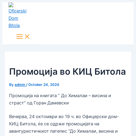
Main
Skip
Post
Menu
to
navigation
content
Промоција во КИЦ Битола
By
admin
/
October 24, 2024
Промоција на книгата ” До Хималаи – висина и
страст” од Горан Дамевски
Вечерва, 24 октомври во 19 ч. во Офицерски дом-
КИЦ Битола, ќе се одржи промоцијата на
авантуристичкиот патепис “До Хималаи, висина и