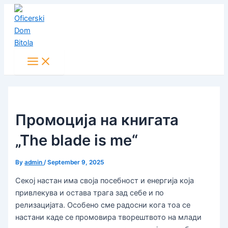
Main
Skip
Post
Menu
to
navigation
content
Промоција на книгата
„Тhe blade is me“
By
admin
/
September 9, 2025
Секој настан има своја посебност и енергија која
привлекува и остава трага зад себе и по
релизацијата. Особено сме радосни кога тоа се
настани каде се промовира творештвото на млади