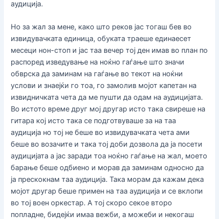
аудиција.
Но за жал за мене, како што реков јас тогаш бев во
извидувачката единица, обуката траеше единаесет
месеци нон-стоп и јас таа вечер тој ден имав во план по
распоред изведување на ноќно гаѓање што значи
обврска да заминам на гаѓање во текот на ноќни
услови и знаејќи го тоа, го замолив мојот капетан на
извидничката чета да ме пушти да одам на аудицијата.
Во истото време друг мој другар исто така свиреше на
гитара кој исто така се подготвуваше за на таа
аудиција но тој не беше во извидувачката чета ами
беше во возачите и така тој доби дозвола да ја посети
аудицијата а јас заради тоа ноќно гаѓање на жал, моето
барање беше одбиено и морав да заминам односно да
ја прескокнам таа аудиција. Така морам да кажам дека
мојот другар беше примен на таа аудиција и се вклопи
во тој воен оркестар. А тој скоро секое второ
попладне, бидејќи имаа вежби, а можеби и некогаш