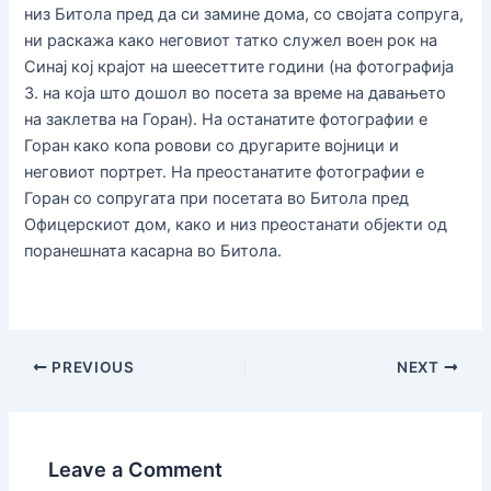
низ Битола пред да си замине дома, со својата сопруга,
ни раскажа како неговиот татко служел воен рок на
Синај кој крајот на шеесеттите години (на фотографија
3. на која што дошол во посета за време на давањето
на заклетва на Горан). На останатите фотографии е
Горан како копа ровови со другарите војници и
неговиот портрет. На преостанатите фотографии е
Горан со сопругата при посетата во Битола пред
Офицерскиот дом, како и низ преостанати објекти од
поранешната касарна во Битола.
PREVIOUS
NEXT
Leave a Comment