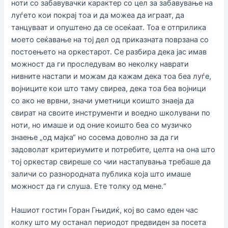
ноти со забавувачки карактер со цел за забавување на
луѓето кои покрај тоа и да можеа да играат, да
танцуваат и опуштено да се осеќаат. Тоа е отприлика
моето сеќавање на тој дел од приказната поврзана со
постоењето на оркестарот. Се разбира дека јас имав
можност да ги проследувам во неколку наврати
нивните настапи и можам да кажам дека тоа беа луѓе,
војниците кои што таму свиреа, дека тоа беа војници
со ако не врвни, значи уметници коишто знаеја да
свират на своите инструменти и воедно школувани по
ноти, но имаше и од оние коишто беа со музичко
знаење „од мајка“ но сосема доволно за да ги
задоволат критериумите и потребите, целта на она што
тој оркестар свиреше со чии настапувања требаше да
заличи со разнородната публика која што имаше
можност да ги слуша. Ете толку од мене.“
Нашиот гостин Горан Гњидиќ, кој во само еден час
колку што му останал периодот предвиден за посета