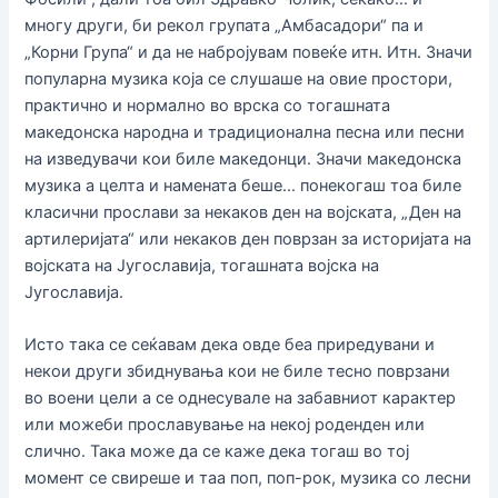
многу други, би рекол групата „Амбасадори“ па и
„Корни Група“ и да не набројувам повеќе итн. Итн. Значи
популарна музика која се слушаше на овие простори,
практично и нормално во врска со тогашната
македонска народна и традиционална песна или песни
на изведувачи кои биле македонци. Значи македонска
музика а целта и намената беше… понекогаш тоа биле
класични прослави за некаков ден на војската, „Ден на
артилеријата“ или некаков ден поврзан за историјата на
војската на Југославија, тогашната војска на
Југославија.
Исто така се сеќавам дека овде беа приредувани и
некои други збиднувања кои не биле тесно поврзани
во воени цели а се однесувале на забавниот карактер
или можеби прославување на некој роденден или
слично. Така може да се каже дека тогаш во тој
момент се свиреше и таа поп, поп-рок, музика со лесни