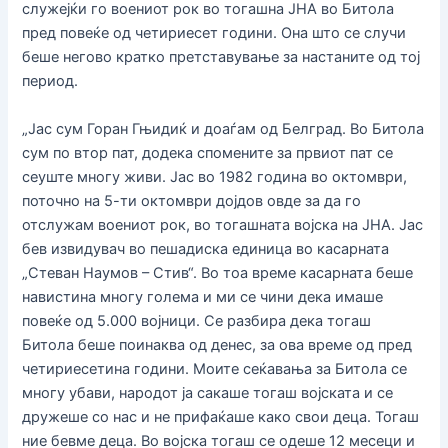
служејќи го воениот рок во тогашна ЈНА во Битола
пред повеќе од четириесет години. Она што се случи
беше негово кратко претставување за настаните од тој
период.
„Јас сум Горан Гњидиќ и доаѓам од Белград. Во Битола
сум по втор пат, додека спомените за првиот пат се
сеуште многу живи. Јас во 1982 година во октомври,
поточно на 5-ти октомври дојдов овде за да го
отслужам воениот рок, во тогашната војска на ЈНА. Јас
бев извидувач во пешадиска единица во касарната
„Стеван Наумов – Стив“. Во тоа време касарната беше
навистина многу голема и ми се чини дека имаше
повеќе од 5.000 војници. Се разбира дека тогаш
Битола беше поинаква од денес, за ова време од пред
четириесетина години. Моите сеќавања за Битола се
многу убави, народот ја сакаше тогаш војската и се
дружеше со нас и не прифаќаше како свои деца. Тогаш
ние бевме деца. Во војска тогаш се одеше 12 месеци и