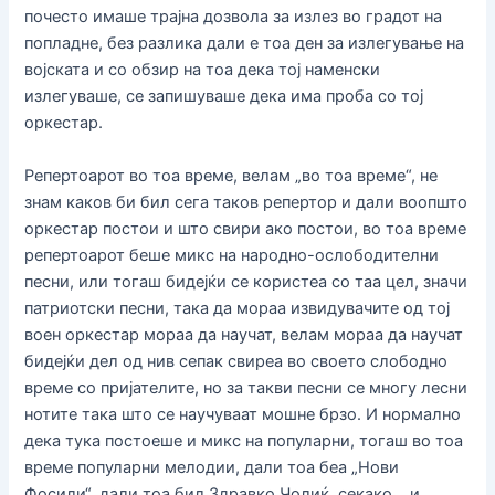
почесто имаше трајна дозвола за излез во градот на
попладне, без разлика дали е тоа ден за излегување на
војската и со обзир на тоа дека тој наменски
излегуваше, се запишуваше дека има проба со тој
оркестар.
Репертоарот во тоа време, велам „во тоа време“, не
знам каков би бил сега таков репертор и дали воопшто
оркестар постои и што свири ако постои, во тоа време
репертоарот беше микс на народно-ослободителни
песни, или тогаш бидејќи се користеа со таа цел, значи
патриотски песни, така да мораа извидувачите од тој
воен оркестар мораа да научат, велам мораа да научат
бидејќи дел од нив сепак свиреа во своето слободно
време со пријателите, но за такви песни се многу лесни
нотите така што се научуваат мошне брзо. И нормално
дека тука постоеше и микс на популарни, тогаш во тоа
време популарни мелодии, дали тоа беа „Нови
Фосили“, дали тоа бил Здравко Чолиќ, секако… и