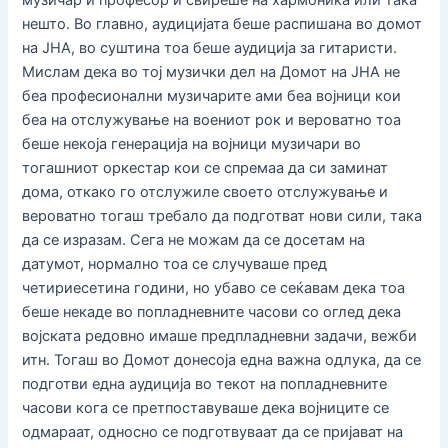
музичар и професор и свиреше на хармоника или така
нешто. Во главно, аудицијата беше распишана во домот
на ЈНА, во суштина тоа беше аудиција за гитаристи.
Мислам дека во тој музички дел на Домот на ЈНА не
беа професионални музичарите ами беа војници кои
беа на отслужување на воениот рок и вероватно тоа
беше некоја генерација на војници музичари во
тогашниот оркестар кои се спремаа да си заминат
дома, откако го отслужиле своето отслужување и
вероватно тогаш требало да подготват нови сили, така
да се изразам. Сега не можам да се досетам на
датумот, нормално тоа се случуваше пред
четириесетина години, но убаво се сеќавам дека тоа
беше некаде во попладневните часови со оглед дека
војската редовно имаше предпладневни задачи, вежби
итн. Тогаш во Домот донесоја една важна одлука, да се
подготви една аудиција во текот на попладневните
часови кога се претпоставуваше дека војниците се
одмараат, односно се подготвуваат да се пријават на