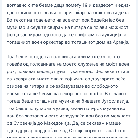
воглавно сите бевме деца помеѓу 19 и двадесет и една-
две години, што значи не прифаќаја нас како свои деца.
Во текот на траењето на воениот рок бидејќи јас бев
музичар и сеуште свирам на гитара се појави можност
јас да засвирам односно да се пријавам на аудиција во
тогашниот воен оркестар во тогашниот дом на Армија.
Тоа беше некаде на половината или можеби нешто
повеќе од половината на моето служење на мојот воен
рок, поминат месецот јуни, тука негде… Јес веќе тогаш
во касарната чисто онака војнички со другарите веќе
свирев на гитара и се забавувавме во слободното
време кога не бевме на некоја воена вежба. Во главно
тогаш беше тогашната музика на бившата Југославија,
тоа беше популарна музика, значи поп-рок музика во
кои беа застапени сите изведуваќи кои беа во можност
од Словенија до Македонија. Да, се сеќавам имаше
еден другар кој доаѓаше од Скопје кој исто така беше