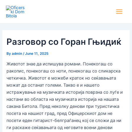
Skip
Post
Main
to
navigation
Men
content
Разговор со Горан Гњидиќ
By
admin
/
June 11, 2025
Животот знае да испишува романи. Понекогаш со
ракопис, понекогаш со ноти, понекогаш со сликарска
четкичка. Животот е можеби краток но сеќавањата
можат да останат големи. Такво е и нашето
истражување на музичката историја поврзна со луѓе и
настани во областа на музичката историја на нашата
сакана Битола. Пред неколку денови при туристичка
посета на нашиот град, пред Офицерскиот дом не
посети еден гитарист-белграѓанец кој се сложи да ни
ги раскаже сеќавањата од неговите воени денови