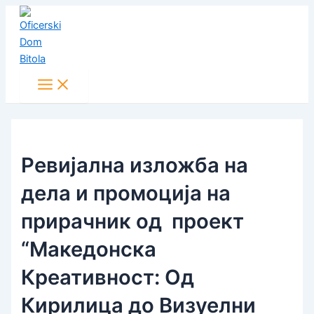
Main
Skip
Post
Menu
to
navigation
content
Ревијална изложба на
дела и промоција на
прирачник од проект
“Македонска
Креативност: Од
Кирилица до Визуелни