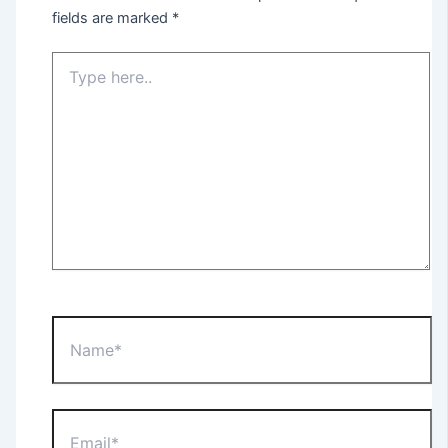
fields are marked
*
Type
here..
Name*
Email*