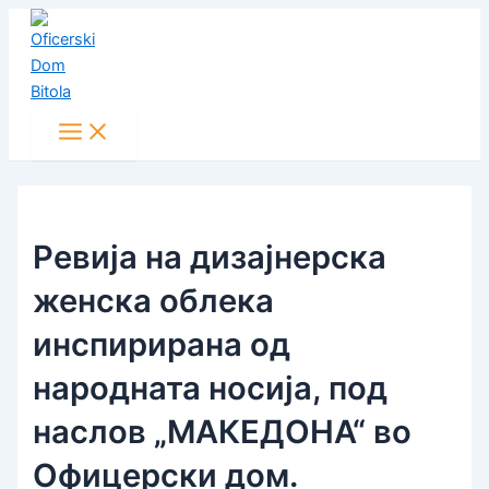
Main
Skip
Post
Menu
to
navigation
content
Ревија на дизајнерска
женска облека
инспирирана од
народната носија, под
наслов „МАКЕДОНА“ во
Офицерски дом.