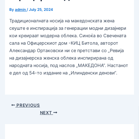
By
admin
/
July 25, 2024
Традиционалната носија на македонската жена
сеуште е инспирација за генерации модни дизајнери
кои креираат модерна облека. Синоќа во Свечената
сала на Офицерскиот дом -КИЦ Битола, авторот
Александар Ортаковски ни се претстави со „Ревија
на дизајнерска женска облека инспирирана од
народната носија, под наслов „МАКЕДОНА“. Настанот
е дел од 54-то издание на „Илинденски денови“.
PREVIOUS
NEXT