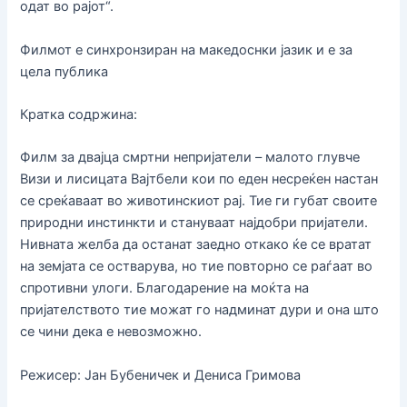
одат во рајот“.
Филмот е синхронзиран на македоснки јазик и е за
цела публика
Кратка содржина:
Филм за двајца смртни непријатели – малото глувче
Визи и лисицата Вајтбели кои по еден несреќен настан
се среќаваат во животинскиот рај. Тие ги губат своите
природни инстинкти и стануваат најдобри пријатели.
Нивната желба да останат заедно откако ќе се вратат
на земјата се остварува, но тие повторно се раѓаат во
спротивни улоги. Благодарение на моќта на
пријателството тие можат го надминат дури и она што
се чини дека е невозможно.
Режисер: Јан Бубеничек и Дениса Гримова