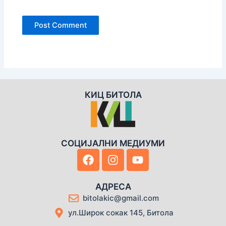
КИЦ БИТОЛА
СОЦИЈАЛНИ МЕДИУМИ
F
I
Y
a
n
o
c
s
u
e
t
t
АДРЕСА
b
a
u
bitolakic@gmail.com
o
g
b
ул.Широк сокак 145, Битола
o
r
e