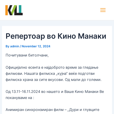
Skip
Post
Main
to
navigation
Men
content
Репертоар во Кино Манаки
By
admin
/
November 12, 2024
Почитувани битолчани,
Официјално есента е најдоброто време за гледање
филмови. Нашата филмска „кујна“ веќе подготви
филмска храна за сите вкусови. Од мали до големи.
Од 13.11-16.11.2024 во нашето и Ваше Кино Манаки Ве
покануваме на :
Анимиран синхронзииран филм – „Дури и глувците