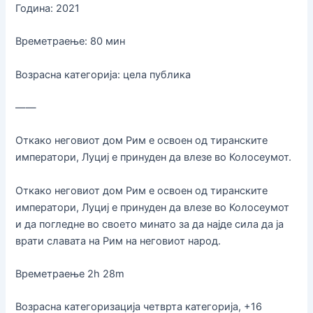
Година: 2021
Времетраење: 80 мин
Возрасна категорија: цела публика
——
Откако неговиот дом Рим е освоен од тиранските
императори, Луциј е принуден да влезе во Колосеумот.
Откако неговиот дом Рим е освоен од тиранските
императори, Луциј е принуден да влезе во Колосеумот
и да погледне во своето минато за да најде сила да ја
врати славата на Рим на неговиот народ.
Времетраење 2h 28m
Возрасна категоризација четврта категорија, +16