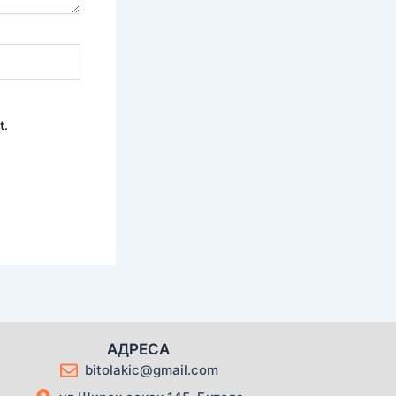
t.
АДРЕСА
bitolakic@gmail.com