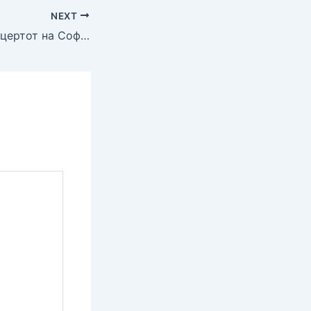
NEXT
Концертот на Софија Михајловска