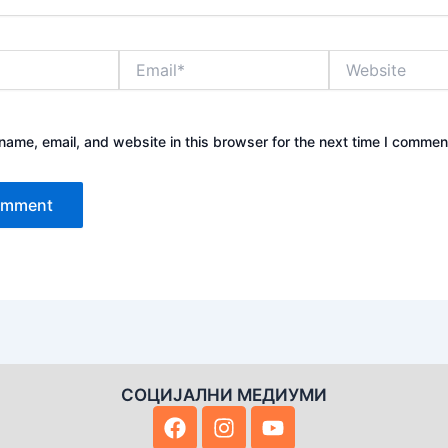
Email*
Website
ame, email, and website in this browser for the next time I commen
СОЦИЈАЛНИ МЕДИУМИ
F
I
Y
a
n
o