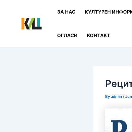
Skip
Post
to
navigation
ЗА НАС
КУЛТУРЕН ИНФОР
content
ОГЛАСИ
КОНТАКТ
Реци
By
admin
/
Jun