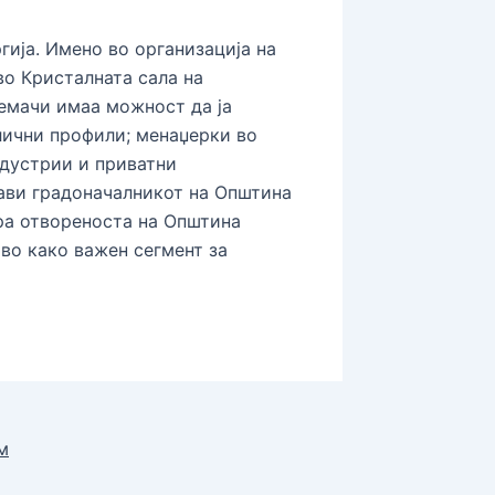
гија. Имено во организација на
о Кристалната сала на
емачи имаа можност да ја
лични профили; менаџерки во
ндустрии и приватни
ави градоначалникот на Општина
ира отвореноста на Општина
во како важен сегмент за
м