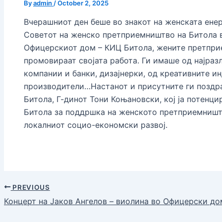
By
admin
/
October 2, 2025
Вчерашниот ден беше во знакот на женската енер
Советот на женско претприемништво на Битола в
Офицерскиот дом – КИЦ Битола, жените претпри
промовираат својата работа. Ги имаше од најраз
компании и банки, дизајнерки, од креативните и
производители…Настанот и присутните ги поздр
Битола, Г-динот Тони Коњановски, кој ја потенц
Битола за поддршка на женското претприемништ
локалниот социо-економски развој.
PREVIOUS
Концерт на Јаков Ангелов – виолина во Офицерски до