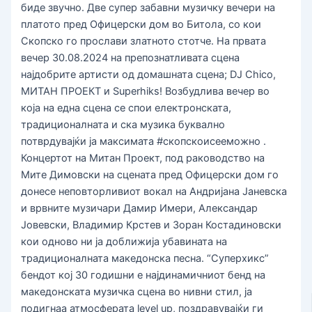
биде звучно. Две супер забавни музичку вечери на
платото пред Офицерски дом во Битола, со кои
Скопско го прослави златното стотче. На првата
вечер 30.08.2024 на препознатливата сцена
најдобрите артисти од домашната сцена; DJ Chico,
МИТАН ПРОЕКТ и Superhiks! Возбудлива вечер во
која на една сцена се спои електронската,
традиционалната и ска музика буквално
потврдувајќи ја максимата #скопскоисееможно .
Концертот на Митан Проект, под раководство на
Мите Димовски на сцената пред Офицерски дом го
донесе неповторливиот вокал на Андријана Јаневска
и врвните музичари Дамир Имери, Александар
Јовевски, Владимир Крстев и Зоран Костадиновски
кои одново ни ја доближија убавината на
традиционалната македонска песна. “Суперхикс”
бендот кој 30 годишни е најдинамичниот бенд на
македонската музичка сцена во нивни стил, ја
подигнаа атмосферата level up, поздравувајќи ги