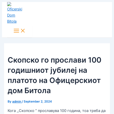
Main
Skip
Post
Menu
to
navigation
content
Скопско го прослави 100
годишниот јубилеј на
платото на Офицерскиот
дом Битола
By
admin
/
September 2, 2024
Кога ,,Скопско ” прославува 100 година, тоа треба да