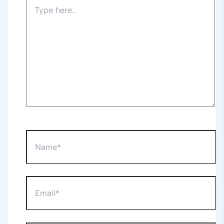
Type
here..
Name*
Email*