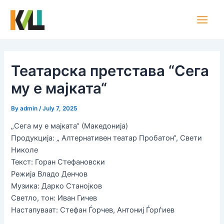
Skip
Post
Main
to
navigation
Men
content
Театарска претстава “Сега
му е мајката“
By
admin
/
July 7, 2025
„Сега му е мајката“ (Македонија)
Продукција: „ Алтернативен театар Пробатон“, Свети
Николе
Текст: Горан Стефановски
Режија Владо Денчов
Музика: Дарко Станојков
Светло, тон: Иван Гичев
Настапуваат: Стефан Ѓорчев, Антониј Ѓорѓиев