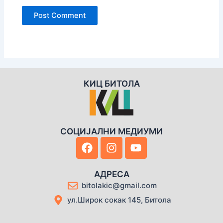
КИЦ БИТОЛА
СОЦИЈАЛНИ МЕДИУМИ
F
I
Y
a
n
o
c
s
u
e
t
t
АДРЕСА
b
a
u
bitolakic@gmail.com
o
g
b
ул.Широк сокак 145, Битола
o
r
e
k
a