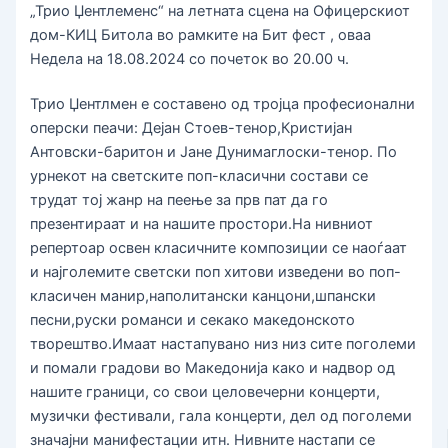
„Трио Џентлеменс“ на летната сцена на Офицерскиот
дом-КИЦ Битола во рамките на Бит фест , оваа
Недела на 18.08.2024 со почеток во 20.00 ч.
Трио Џентлмен е составено од тројца професионални
оперски пеачи: Дејан Стоев-тенор,Кристијан
Антовски-баритон и Јане Дунимаглоски-тенор. По
урнекот на светските поп-класични состави се
трудат тој жанр на пеење за прв пат да го
презентираат и на нашите простори.На нивниот
репертоар освен класичните композиции се наоѓаат
и најголемите светски поп хитови изведени во поп-
класичен манир,наполитански канцони,шпански
песни,руски романси и секако македонското
творештво.Имаат настапувано низ низ сите поголеми
и помали градови во Македонија како и надвор од
нашите граници, со свои целовечерни концерти,
музички фестивали, гала концерти, дел од поголеми
значајни манифестации итн. Нивните настапи се