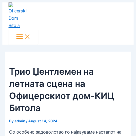
Main
Skip
Post
Menu
to
navigation
content
Трио Џентлемен на
летната сцена на
Офицерскиот дом-КИЦ
Битола
By
admin
/
August 14, 2024
Со особено задоволство го најавуваме настапот на