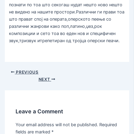
познати по тоа што секогаш нудат нешто ново нешто
не видено на нашите простори.Различни ги прави тоа
што прават спој на операта,оперското пеење со
различни жанрови како поп,латино,џез,рок
композиции и сето тоа во еден нов и специфичен
звук,тризвук итрепетиран од тројца оперски пеачи.
PREVIOUS
NEXT
Leave a Comment
Your email address will not be published.
Required
fields are marked
*