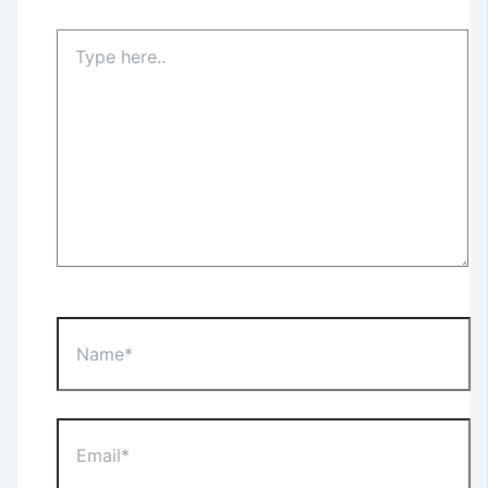
Type
here..
Name*
Email*