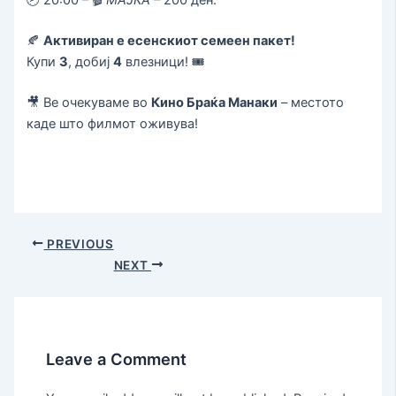
🍂
Активиран е есенскиот семеен пакет!
Купи
3
, добиј
4
влезници! 🎟️
🎥 Ве очекуваме во
Кино Браќа Манаки
– местото
каде што филмот оживува!
PREVIOUS
NEXT
Leave a Comment