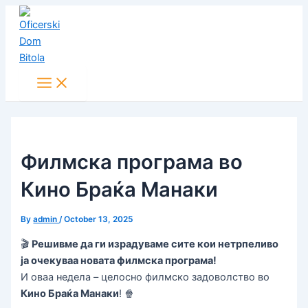
Main
Skip
Post
Menu
to
navigation
content
Филмска програма во
Кино Браќа Манаки
By
admin
/
October 13, 2025
🎬
Решивме да ги израдуваме сите кои нетрпеливо
ја очекуваа новата филмска програма!
И оваа недела – целосно филмско задоволство во
Кино Браќа Манаки
! 🍿