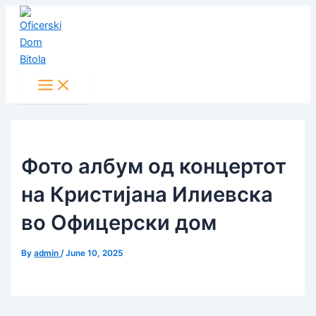
Main
Skip
Post
Menu
to
navigation
content
Фото албум од концертот
на Кристијана Илиевска
во Офицерски дом
By
admin
/
June 10, 2025