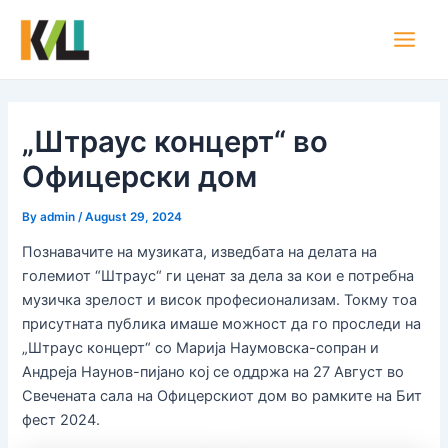
Skip
Post
Main
to
navigation
Men
content
„Штраус концерт“ во
Офицерски дом
By
admin
/
August 29, 2024
Познавачите на музиката, изведбата на делата на
големиот “Штраус“ ги ценат за дела за кои е потребна
музичка зрелост и висок професионализам. Токму тоа
присутната публика имаше можност да го проследи на
„Штраус концерт“ со Марија Наумовска-сопран и
Андреја Наунов-пијано кој се оддржа на 27 Август во
Свечената сала на Офицерскиот дом во рамките на Бит
фест 2024.