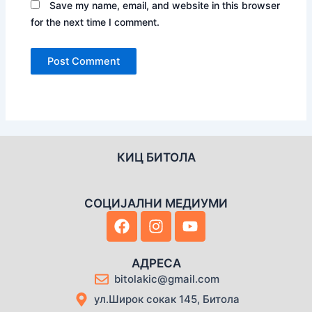
Save my name, email, and website in this browser
for the next time I comment.
КИЦ БИТОЛА
СОЦИЈАЛНИ МЕДИУМИ
F
I
Y
a
n
o
c
s
u
e
t
t
АДРЕСА
b
a
u
bitolakic@gmail.com
o
g
b
ул.Широк сокак 145, Битола
o
r
e