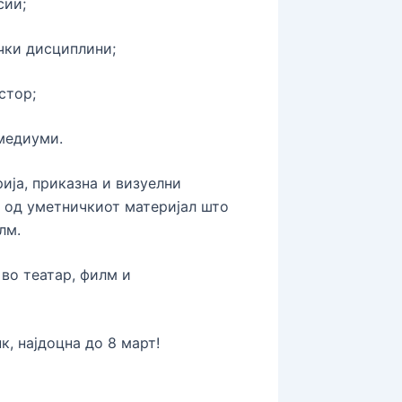
сии;
чки дисциплини;
стор;
 медиуми.
рија, приказна и визуелни
л од уметничкиот материјал што
лм.
во театар, филм и
к, најдоцна до 8 март!