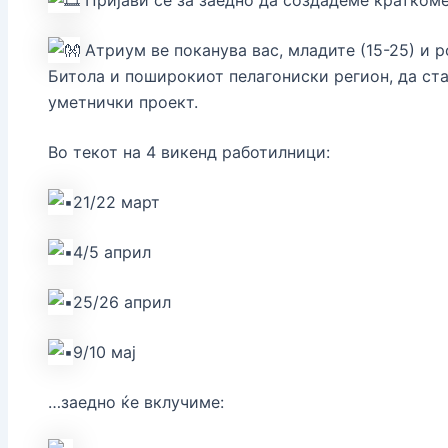
Атриум ве поканува вас, младите (15-25) и 
Битола и поширокиот пелагониски регион, да ст
уметнички проект.
Во текот на 4 викенд работилници:
21/22 март
4/5 април
25/26 април
9/10 мај
…заедно ќе вклучиме: