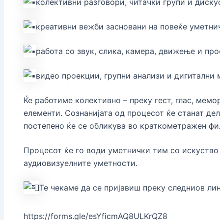
колективни разговори, читачки групи и диску
креативни вежби засновани на повеќе уметни
работа со звук, слика, камера, движење и про
видео проекции, групни анализи и дигитални
Ќе работиме колективно – преку гест, глас, мемо
елементи. Сознанијата од процесот ќе станат де
постепено ќе се обликува во краткометражен фи
Процесот ќе го води уметнички тим со искуство 
аудиовизуелните уметности.
Те чекаме да се пријавиш преку следниов лин
https://forms.gle/esYficmAQ8ULKrQZ8