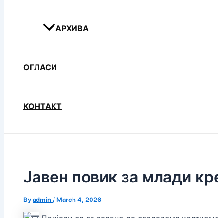
АРХИВА
ОГЛАСИ
КОНТАКТ
Јавен повик за млади кр
By
admin
/
March 4, 2026
Пријави се за заедно да создадеме кратком