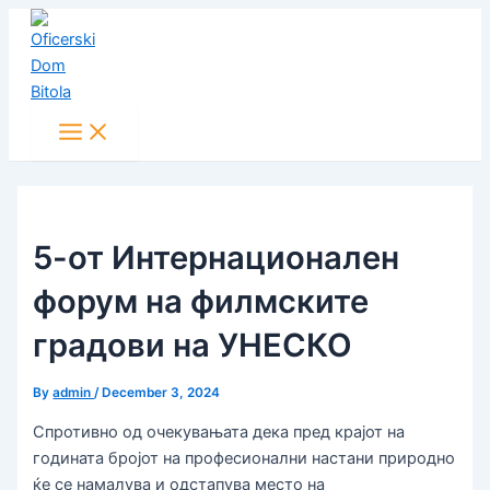
Main
Skip
Post
Menu
to
navigation
content
5-от Интернационален
форум на филмските
градови на УНЕСКО
By
admin
/
December 3, 2024
Спротивно од очекувањата дека пред крајот на
годината бројот на професионални настани природно
ќе се намалува и одстапува место на