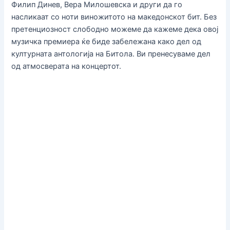
Филип Динев, Вера Милошевска и други да го
насликаат со ноти виножитото на македонскот бит. Без
претенциозност слободно можеме да кажеме дека овој
музичка премиера ќе биде забележана како дел од
културната антологија на Битола. Ви пренесуваме дел
од атмосверата на концертот.