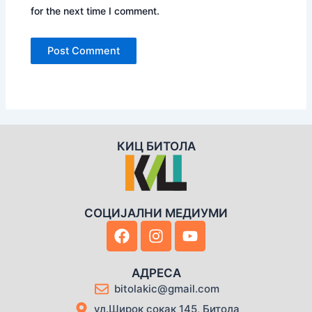
for the next time I comment.
КИЦ БИТОЛА
СОЦИЈАЛНИ МЕДИУМИ
F
I
Y
a
n
o
c
s
u
e
t
t
АДРЕСА
b
a
u
bitolakic@gmail.com
o
g
b
ул.Широк сокак 145, Битола