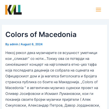
Skip
Post
Main
to
navigation
Men
content
Colors of Macedonia
By
admin
/
August 6, 2024
Некој рекол дека музичарите се всушност уметници
кои „сликаат“ со ноти…Токму ова се потврди на
синоќешниот концерт на најголемата етно-џез тајфа
која последната деценија се собрала на сцената на
Офицерскиот дом и ја магепса битолската и бројата
странска публика со боите на Македонија. „Colors of
Macedonia “ е автентичен музичко сценски проект на
Оливер Јосифовски и Исмаил Лумановски, кои ги
поканија своите бројни музички пријатели ( Алек
Секуловски, Александар Петров, Давор Јордановски,