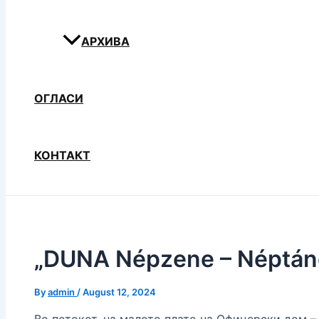
АРХИВА
ОГЛАСИ
КОНТАКТ
„DUNA Népzene – Néptán
By
admin
/
August 12, 2024
Во петокот, на малото плато на Офицерски дом 