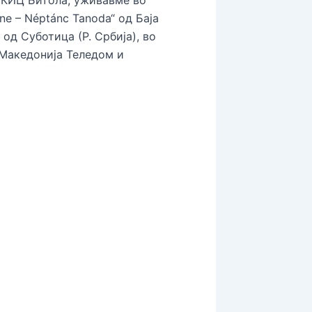
e – Néptánc Tanoda“ од Баја
 од Суботица (Р. Србија), во
 Македонија Теледом и