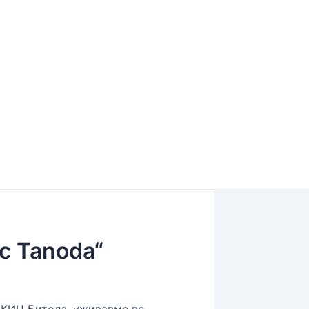
c Tanoda“
– КИЦ Битола, уживавме во