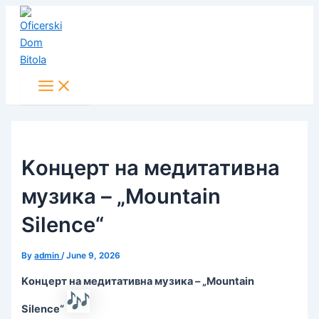
Main
Skip
Post
Menu
to
navigation
content
Kонцерт на медитативна
музика – „Mountain
Silence“
By
admin
/
June 9, 2026
Kонцерт на медитативна музика – „Mountain
Silence“