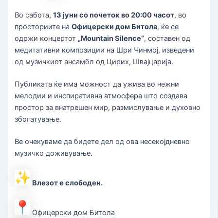
Во сабота,
13 јуни со почеток во 20:00 часот
, во
просториите на
Офицерски дом Битола
, ќе се
одржи концертот
„Mountain Silence“
, составен од
медитативни композиции на Шри Чинмој, изведени
од музичкиот ансамбл од Цирих, Швајцарија.
Публиката ќе има можност да ужива во нежни
мелодии и инспиративна атмосфера што создава
простор за внатрешен мир, размислување и духовно
збогатување.
Ве очекуваме да бидете дел од ова несекојдневно
музичко доживување.
Влезот е слободен.
Офицерски дом Битола