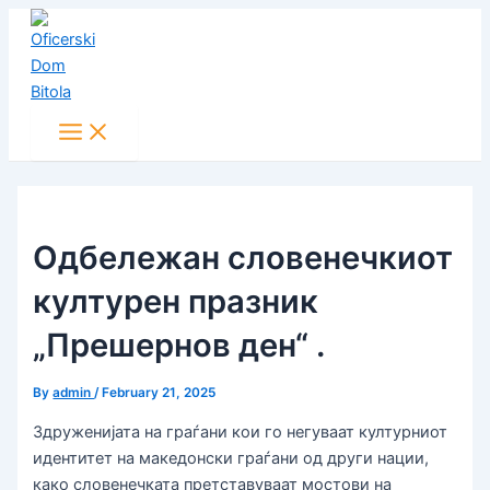
Main
Skip
Post
Menu
to
navigation
content
Oдбележан словенечкиот
културен празник
„Прешернов ден“ .
By
admin
/
February 21, 2025
Здруженијата на граѓани кои го негуваат културниот
идентитет на македонски граѓани од други нации,
како словенечката претставуваат мостови на