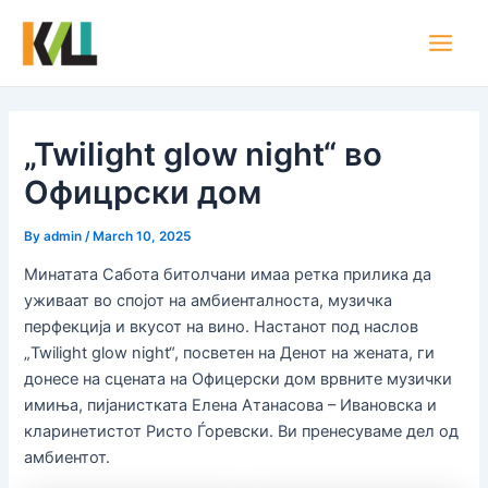
Skip
Post
Main
to
navigation
Men
content
„Twilight glow night“ во
Офицрски дом
By
admin
/
March 10, 2025
Минатата Сабота битолчани имаа ретка прилика да
уживаат во спојот на амбиенталноста, музичка
перфекција и вкусот на вино. Настанот под наслов
„Twilight glow night“, посветен на Денот на жената, ги
донесе на сцената на Офицерски дом врвните музички
имиња, пијанистката Елена Атанасова – Ивановска и
кларинетистот Ристо Ѓоревски. Ви пренесуваме дел од
амбиентот.