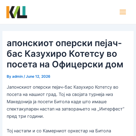
Skip
Post
Main
to
navigation
Men
content
апонскиот оперски пејач-
бас Казухиро Котетсу во
посета на Офицерски дом
By
admin
/
June 12, 2026
Јапонскиот оперски пејач-бас Казухиро Котетсу во
посета на нашиот град. Тој на својата турнеја низ
Македонија ја посети Битола каде што имаше
спектакуларен настап на затворањето на „Интерфест“
пред три години.
Тој настапи и со Камерниот оркестар на Битола