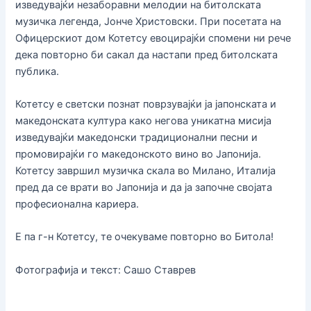
изведувајќи незаборавни мелодии на битолската
музичка легенда, Јонче Христовски. При посетата на
Офицерскиот дом Котетсу евоцирајќи спомени ни рече
дека повторно би сакал да настапи пред битолската
публика.
Котетсу е светски познат поврзувајќи ја јапонската и
македонската култура како негова уникатна мисија
изведувајќи македонски традиционални песни и
промовирајќи го македонското вино во Јапонија.
Котетсу завршил музичка скала во Милано, Италија
пред да се врати во Јапонија и да ја започне својата
професионална кариера.
Е па г-н Котетсу, те очекуваме повторно во Битола!
Фотографија и текст: Сашо Ставрев