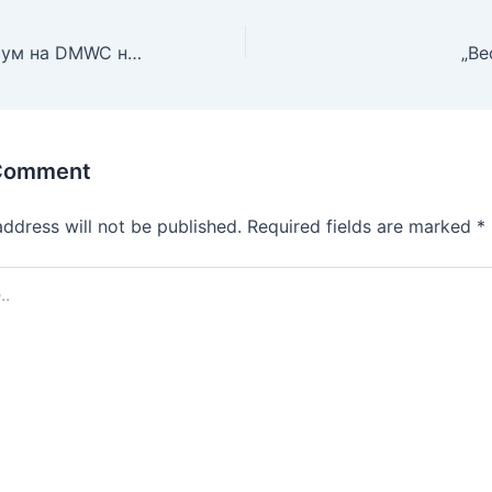
Втор моден форум на DMWC на тема: „Мода со втор живот: пренамена, реупотреба и одржливост“ во Офицерски дом-КИЦ Битола
 Comment
address will not be published.
Required fields are marked
*