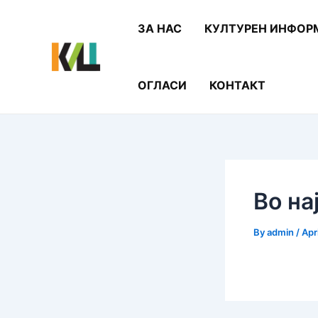
Skip
Post
to
navigation
ЗА НАС
КУЛТУРЕН ИНФОР
content
ОГЛАСИ
КОНТАКТ
Во на
By
admin
/
Apr