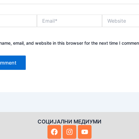
Email*
Website
ame, email, and website in this browser for the next time I commen
СОЦИЈАЛНИ МЕДИУМИ
F
I
Y
a
n
o