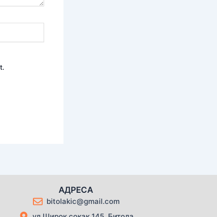
t.
АДРЕСА
bitolakic@gmail.com
ул.Широк сокак 145, Битола