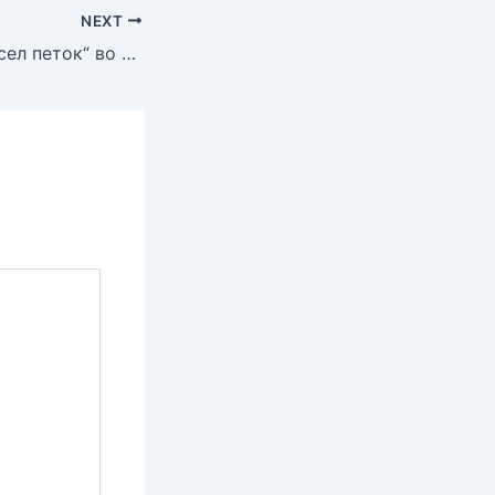
NEXT
„Весел петок“ во Офицерски дом Битола