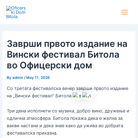
Skip
Post
Main
to
navigation
Men
content
Заврши првото издание на
Вински фестивал Битола
во Офицерски дом
By
admin
/
May 11, 2026
Со третата фестивалска вечер заврши првото издание
на „Вински фестивал“ Битола
Три дена исполнети со музика, добро вино, дружење и
одлична атмосфера. Битола покажа дека е желна за
вакви настани и дека знае како да ужива во добрата
фестивалска приказна.