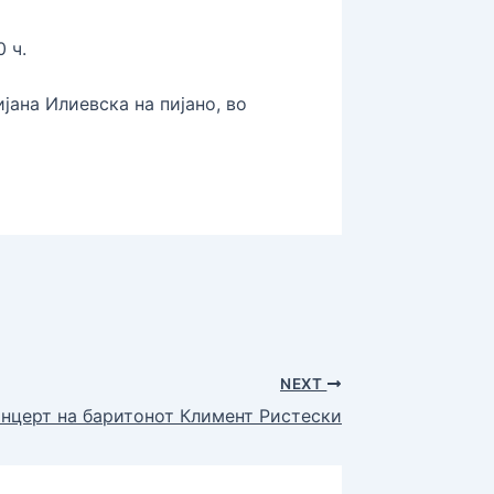
 ч.
ана Илиевска на пијано, во
NEXT
нцерт на баритонот Климент Ристески