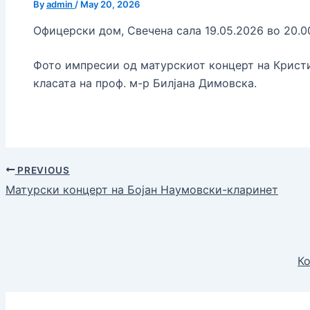
By
admin
/
May 20, 2026
Офицерски дом, Свечена сала 19.05.2026 во 20.00
Фото импресии од матурскиот концерт на Кристиј
класата на проф. м-р Билјана Димовска.
PREVIOUS
Матурски концерт на Бојан Наумовски-кларинет
Ко