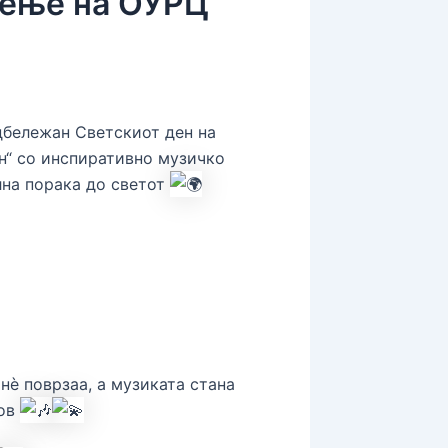
тоење на ОУРЦ
дбележан Светскиот ден на
н“ со инспиративно музичко
лна порака до светот
нè поврзаа, а музиката стана
бов