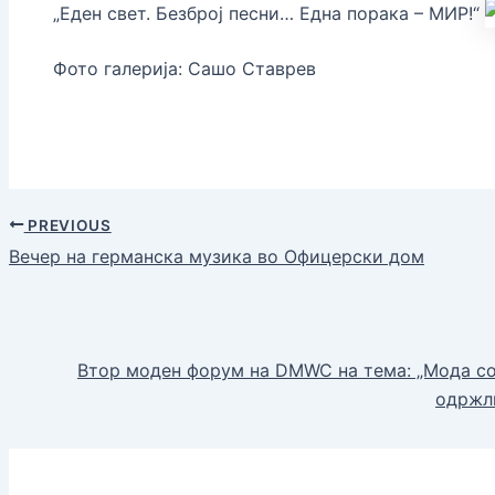
„Еден свет. Безброј песни… Една порака – МИР!“
Фото галерија: Сашо Ставрев
PREVIOUS
Вечер на германска музика во Офицерски дом
Втор моден форум на DMWC на тема: „Мода со
одржл