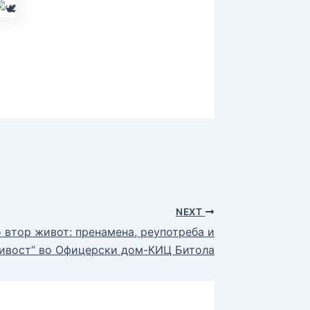
NEXT
 втор живот: пренамена, реупотреба и
ивост“ во Офицерски дом-КИЦ Битола