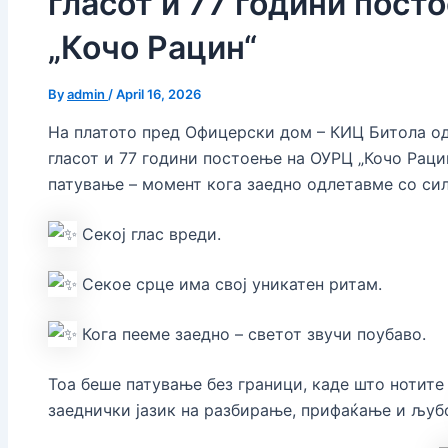
гласот и 77 години пос
„Кочо Рацин“
By
admin
/
April 16, 2026
На платото пред Офицерски дом – КИЦ Битола о
гласот и 77 години постоење на ОУРЦ „Кочо Раци
патување – момент кога заедно одлетавме со си
Секој глас вреди.
Секое срце има свој уникатен ритам.
Кога пееме заедно – светот звучи поубаво.
Тоа беше патување без граници, каде што нотите 
заеднички јазик на разбирање, прифаќање и љу