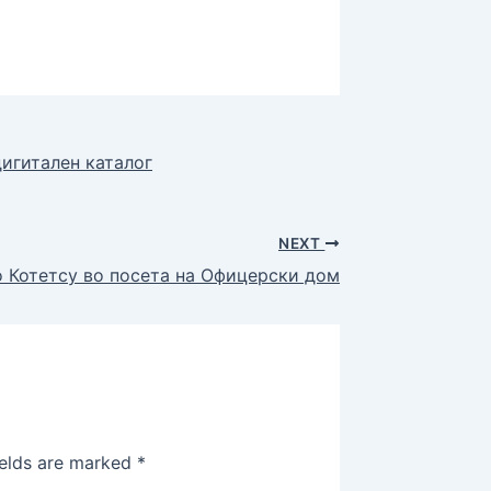
дигитален каталог
NEXT
о Котетсу во посета на Офицерски дом
ields are marked
*