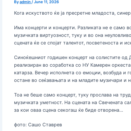
By
admin
/
June 11, 2026
Кога искуството ќе ја пресретне младоста, сине
Има концерти и концерти. Разликата не е само в
музичката виртуозност, туку и во она неуловливо
сцената ќе се спојат талентот, посветеноста и и
Синоќешниот годишен концерт на солистите од 
реализиран во соработка со НУ Камерен оркеста
катарза. Вечер исполнета со емоции, возбуда и г
остане во сеќавањата и на младите музичари и н
Тоа не беше само концерт, туку прослава на труд
музичката уметност. На сцената на Свечената с
за кои оваа сцена секогаш ќе биде отворена…
фото: Сашо Ставрев