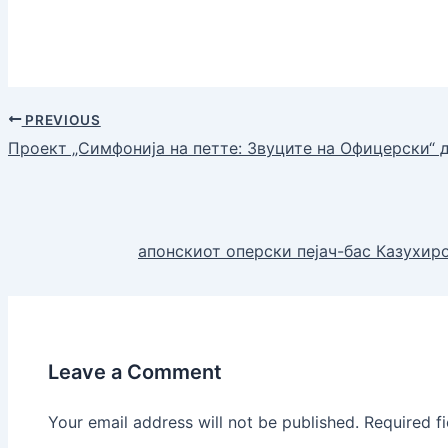
PREVIOUS
Проект „Симфонија на петте: Звуците на Офицерски“ 
апонскиот оперски пејач-бас Казухир
Leave a Comment
Your email address will not be published.
Required f