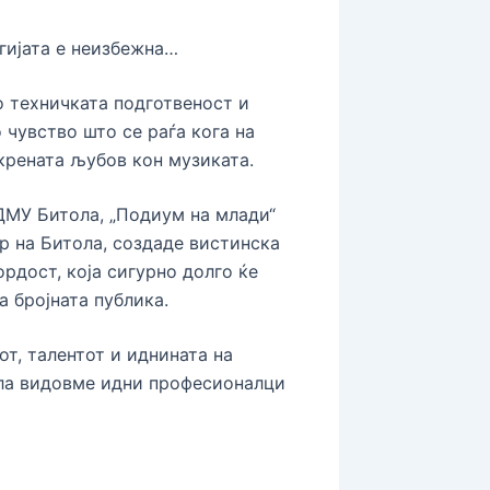
ргијата е неизбежна…
о техничката подготвеност и
 чувство што се раѓа кога на
скрената љубов кон музиката.
ДМУ Битола, „Подиум на млади“
р на Битола, создаде вистинска
ордост, која сигурно долго ќе
а бројната публика.
от, талентот и иднината на
ала видовме идни професионалци