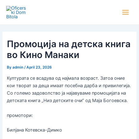
Skip
Post
Main
to
navigation
Men
content
Промоција на детска книга
во Кино Манаки
By
admin
/
April 23, 2026
Културата се всадува од најмала возраст. Затоа оние
кои творат за деца имаат посебна дарба и привилегија.
Со големо задоволство ја најавуваме промоцијата на
детската книга „Низ детските очи“ од Маја Богоевска.
промотори:
Билјана Котевска-Димко