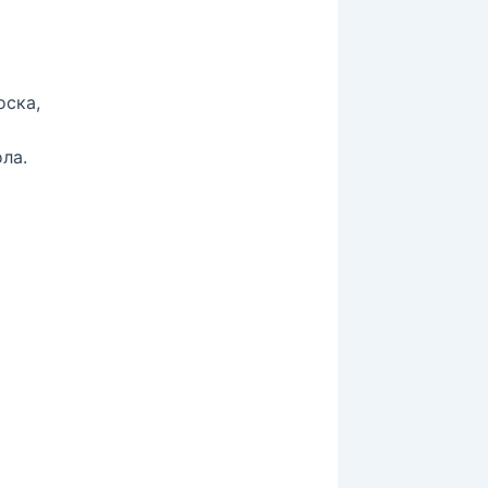
оска,
ла.