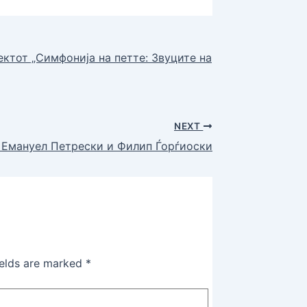
ктот „Симфонија на петте: Звуците на
NEXT
а Емануел Петрески и Филип Ѓорѓиоски
ields are marked
*