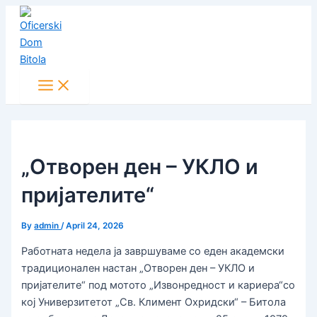
Main
Skip
Post
Menu
to
navigation
content
„Отворен ден – УКЛО и
пријателите“
By
admin
/
April 24, 2026
Работната недела ја завршуваме со еден академски
традиционален настан „Отворен ден – УКЛО и
пријателите“ под мотото „Извонредност и кариера“со
кој Универзитетот „Св. Климент Охридски“ – Битола