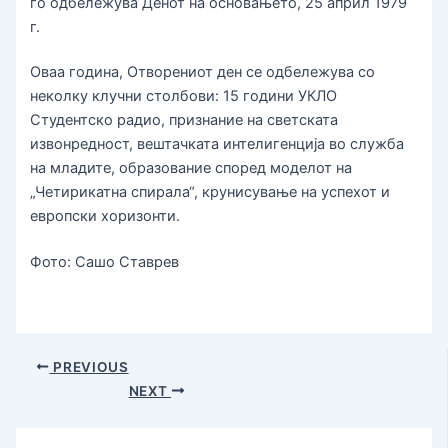
го одбележува Денот на основањето, 25 април 1979
г.
Оваа година, Отворениот ден се одбележува со
неколку клучни столбови: 15 години УКЛО
Студентско радио, признание на светската
извонредност, вештачката интелигенција во служба
на младите, образование според моделот на
„Четирикатна спирала“, крунисување на успехот и
европски хоризонти.
Фото: Сашо Ставрев
PREVIOUS
NEXT